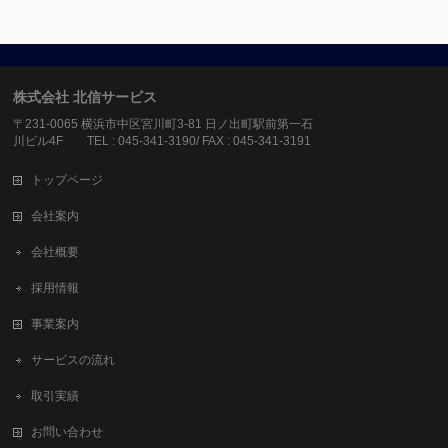
株式会社 北信サービス
〒231-0065 横浜市中区宮川町3-81 日ノ出町駅前第一石
川ビル4F TEL : 045-341-3190/ FAX : 045-341-3191
トップページ
会社案内
会社概要
採用情報
事業案内
サービスの流れ
取引実績
お問い合わせ