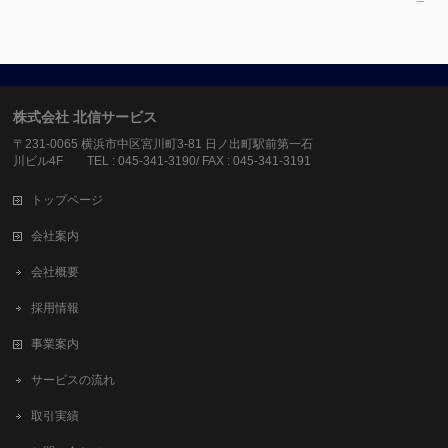
株式会社 北信サービス
〒231-0065 横浜市中区宮川町3-81 日ノ出町駅前第一石
川ビル4F TEL : 045-341-3190/ FAX : 045-341-3191
トップページ
会社案内
会社概要
採用情報
事業案内
サービスの流れ
取引実績