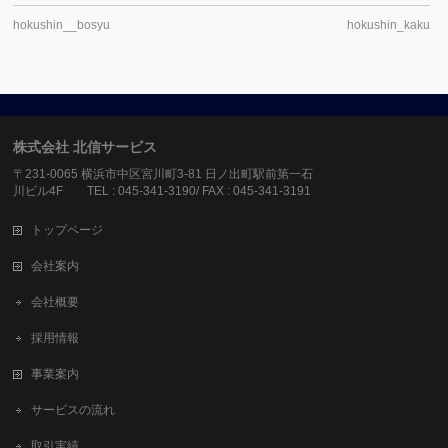
hokushin__bosyu
hokushin_kaku
株式会社 北信サービス
〒231-0065 横浜市中区宮川町3-81 日ノ出町駅前第一石
川ビル4F TEL : 045-341-3190/ FAX : 045-341-3191
トップページ
会社案内
会社概要
採用情報
事業案内
サービスの流れ
取引実績