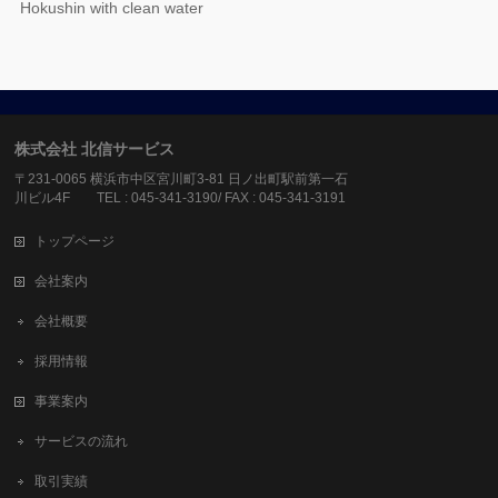
Hokushin with clean water
株式会社 北信サービス
〒231-0065 横浜市中区宮川町3-81 日ノ出町駅前第一石
川ビル4F TEL : 045-341-3190/ FAX : 045-341-3191
トップページ
会社案内
会社概要
採用情報
事業案内
サービスの流れ
取引実績